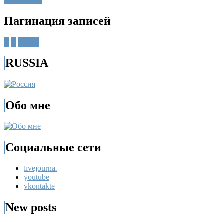
Пагинация записей
1
2
Далее
RUSSIA
Обо мне
Социальные сети
livejournal
youtube
vkontakte
New posts