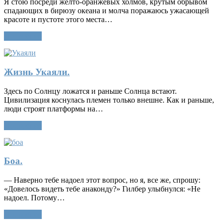
Я стою посреди желто-оранжевых холмов, крутым обрывом
спадающих в бирюзу океана и молча поражаюсь ужасающей
красоте и пустоте этого места…
Подробнее
Жизнь Укаяли.
Здесь по Солнцу ложатся и раньше Солнца встают.
Цивилизация коснулась племен только внешне. Как и раньше,
люди строят платформы на…
Подробнее
Боа.
— Наверно тебе надоел этот вопрос, но я, все же, спрошу:
«Довелось видеть тебе анаконду?» Гилбер улыбнулся: «Не
надоел. Потому…
Подробнее