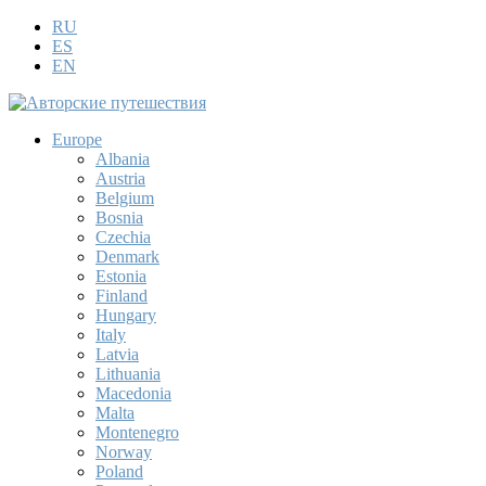
RU
ES
EN
Europe
Albania
Austria
Belgium
Bosnia
Czechia
Denmark
Estonia
Finland
Hungary
Italy
Latvia
Lithuania
Macedonia
Malta
Montenegro
Norway
Poland