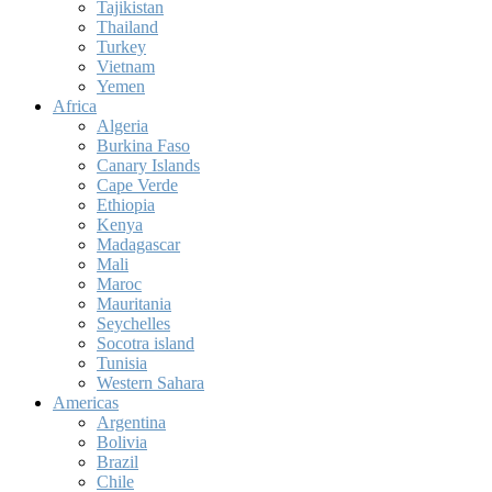
Tajikistan
Thailand
Turkey
Vietnam
Yemen
Africa
Algeria
Burkina Faso
Canary Islands
Cape Verde
Ethiopia
Kenya
Madagascar
Mali
Maroc
Mauritania
Seychelles
Socotra island
Tunisia
Western Sahara
Americas
Argentina
Bolivia
Brazil
Chile