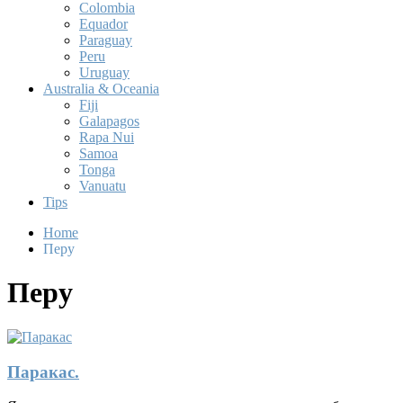
Colombia
Equador
Paraguay
Peru
Uruguay
Australia & Oceania
Fiji
Galapagos
Rapa Nui
Samoa
Tonga
Vanuatu
Tips
Home
Перу
Перу
Паракас.