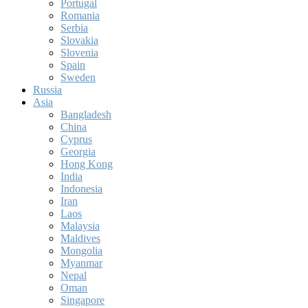
Portugal
Romania
Serbia
Slovakia
Slovenia
Spain
Sweden
Russia
Asia
Bangladesh
China
Cyprus
Georgia
Hong Kong
India
Indonesia
Iran
Laos
Malaysia
Maldives
Mongolia
Myanmar
Nepal
Oman
Singapore