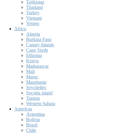
Tajikistan
Thailand
Turkey
Vietnam
Yemen
Africa
Algeria
Burkina Faso
Canary Islands
Cape Verde
Ethiopia
Kenya
Madagascar
Mali
Maroc
Mauritania
Seychelles
Socotra island
Tunisia
Western Sahara
Americas
Argentina
Bolivia
Brazil
Chile