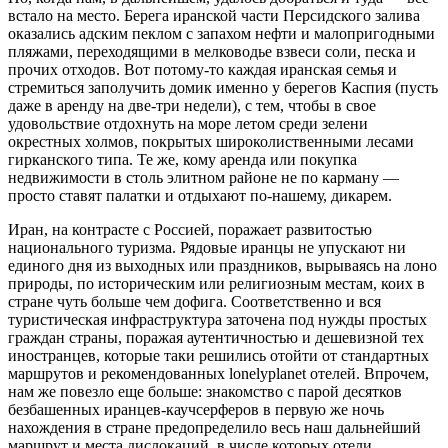
встало на место. Берега иранской части Персидского залива
оказались адским пеклом с запахом нефти и малопригодными
пляжами, переходящими в мелководье взвеси соли, песка и
прочих отходов. Вот потому-то каждая иранская семья и
стремиться заполучить домик именно у берегов Каспия (пусть
даже в аренду на две-три недели), с тем, чтобы в свое
удовольствие отдохнуть на море летом среди зелени
окрестных холмов, покрытых широколиственными лесами
гирканского типа. Те же, кому аренда или покупка
недвижимости в столь элитном районе не по карману —
просто ставят палатки и отдыхают по-нашему, дикарем.
Иран, на контрасте с Россией, поражает развитостью
национального туризма. Рядовые иранцы не упускают ни
единого дня из выходных или праздников, вырываясь на лоно
природы, по историческим или религиозным местам, коих в
стране чуть больше чем дофига. Соответственно и вся
туристическая инфраструктура заточена под нужды простых
граждан страны, поражая аутентичностью и дешевизной тех
иностранцев, которые таки решились отойти от стандартных
маршрутов и рекомендованных lonelyplanet отелей. Впрочем,
нам же повезло еще больше: знакомство с парой десятков
безбашенных иранцев-каучсерферов в первую же ночь
нахождения в стране предопределило весь наш дальнейший
маршрут и места дислокаций, в числе которых отели,