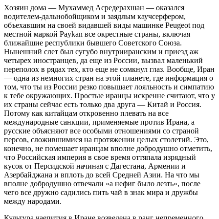
Хозяин дома — Мухаммед Асредерахшан — оказался
водителем-дальнобойщиком и заядлым каучсерфером,
объехавшим на своей видавшей виды машинке Peugeot под
местной маркой Paykan все окрестные страны, включая
ближайшие республики бывшего Советского Союза.
Нынешний слет был сугубо внутрииранским и приезд аж
четырех иностранцев, да еще из России, вызвал маленький
переполох в рядах тех, кто еще не сомкнул глаз. Вообще, Иран
— одна из немногих стран на этой планете, где информация о
том, что ты из России резко повышает лояльность и симпатию
к тебе окружающих. Простые иранцы искренне считают, что у
их страны сейчас есть только два друга — Китай и Россия.
Потому как китайцам откровенно плевать на все
международные санкции, применяемые против Ирана, а
русские объясняют все особыми отношениями со страной
персов, сложившимися на протяжении целых столетий. Это,
конечно, не помешает иранцам вполне добродушно отметить,
что Российская империя в свое время оттяпала изрядный
кусок от Персидской начиная с Дагестана, Армении и
Азербайджана и вплоть до всей Средней Азии. На что мы
вполне добродушно отвечали «а нефиг было лезть», после
чего все дружно садились пить чай в знак мира и дружбы
между народами.
Культура чаепития в Иране возведена в ранг непременного