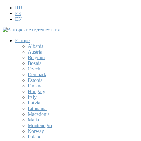
RU
ES
EN
Europe
Albania
Austria
Belgium
Bosnia
Czechia
Denmark
Estonia
Finland
Hungary
Italy
Latvia
Lithuania
Macedonia
Malta
Montenegro
Norway
Poland