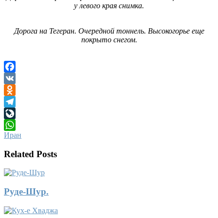
у левого края снимка.
Дорога на Тегеран. Очередной тоннель. Высокогорье еще
покрыто снегом.
Facebook
VK
Odnoklassniki
Telegram
LiveJournal
Иран
WhatsApp
Related Posts
Руде-Шур.