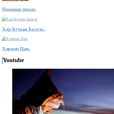
Поющие пески.
Хар Бухын Балгас.
Хэрмэн Цав.
Youtube