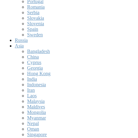
Portugal
Romania
Serbia
Slovakia
Slovenia
Spain
Sweden
Russia
Asia
Bangladesh
China
Cyprus
Georgia
Hong Kong
India
Indonesia
Iran
Laos
Malaysia
Maldives
Mongolia
Myanmar
Nepal
Oman
Singapore