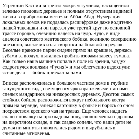
Утренний Каспий встретил мокрым туманом, насыщенной
зеленью плодовых деревьев и полным отсутствием видимой
жизни в прибрежном местечке Аббас Абад. Нумерация
локальных домов не поддалась расшифровке даже водителю
нашей таксишки и он нарезал уже третий круг по основной
трассе городка, очевидно надеясь на чудо. Чудо, в виде
аналога советского ментовского бобика, возникло совершенно
внезапно, выскочив из-за своротки на боковой переулок.
Веселые иранские парни сидели прямо на крыше и, держась
зубами за воздух, пытались пробить взорами завесу тумана.
Как только наша машина попала в поле их зрения, воздух
содрогнулся воплями «Русия!» и мы облегченно вздохнули:
ясное дело — бобик приехал за нами.
Вписка расположилась в большом частном доме в глубине
запущенного сада, светящегося ярко-оранжевыми пятнами
спелых мандаринов на низкорослых деревьях. Десяток самых
стойких бойцов расположился вокруг небольшого костра
прям на веранде, запекая картошку в фольге и борясь со сном
посредством крепкого чая на травах. Еще человек надцать
спали вповалку на прохладном полу, словно мешки с драпом
на шерстяном складе, и так сладко сопели, что наши дети не
думая ни минуты плюхнулись рядом и вырубились в
считанные мгновенья.