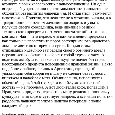
атрибута любых человеческих взаимоотношений. Ни одна
встреча, обсуждение или просто мимолетное знакомство не
обходится без распития чашечки чая. И отказаться, разумеется,
невозможно. Понятно, что дело тут не в утолении жажды, а в
традиционно восточном желании поговорить и узнать
получше своего собеседника, ведь никакие новинки
технического прогресса не заменят впечатлений от живого
контакта. Чай — это первое, что вам неизменно предложат
как только вы переступите порог гостеприимного иранского
дома, независимо от времени суток. Каждая семья,
отправляясь куда-либо за пределы своего обычного ареала
передвижения обязательно берет с собой термос с чаем. А
водитель автобуса или таксист никуда не поедет без столь
необходимого предмета повседневной иранской жизни. Нечто
подобное я наблюдал лишь в Аргентине, где каждый
уважающий себя абориген и шагу не сделает без термоса с
кипятком и калабаса с матэ. Обыкновенно, используется
обычный черный чай с сахаром или без, хотя и зеленый
достать — не проблема. А вот любителям кофе, попавшим в
Иран, точно придется пережить «смену религии», поскольку
культура пития кофе отсутствует напрочь, а все наши попытки
раздобыть чашечку терпкого напитка потерпели вполне
ожидаемый крах.
Вообще, чай по мнению иранцев должен соответствовать