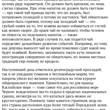
целому ряду параметров. Он должен быть крепким, но лишь
слегка горьким. При этом напиток не должен быть светлым
— про такой чай иранцы шутят, что он, видать, был
потревожен полицией и потому не настоялся. Чай обязательно
должен быть горячим, потому как холодный чай — это
грубый намек на то, что хозяева желают избавиться от гостей
как можно скорее. До краев чай не наливают, чтобы человек
не обжегся, но недоливать напиток — также
непозволительно. В ряде случаев то, как подается чай
определяет дальнейшее развитие событий. Например, по тому
как девушка выносит чай во время помолвки судят какой она
будет хозяйкой. Конечно, запоминать такую кучу нюансов
иностранцам совершенно не обязательно, но знание местных
традиций еще никому не вредило.
Наступивший день отметился десятиградусной прохладой,
так и не ушедшим туманом и беспокойным морем, что
напрочь убило все желание искупаться на этом курорте
общеиранского значения. Удивительно, но для иранца
Каспийское море — тоже самое что для россиянина море
Черное: вожделенное место отдыха в пределах национальных
границ, несмотря на то, что купаться здесь можно не
круглогодично. Поначалу такое кажется странным, ведь на
юге страны расположен куда более теплый Персидский залив.
Но, когда нам, в дальнейшем, удалось добраться и туда — все