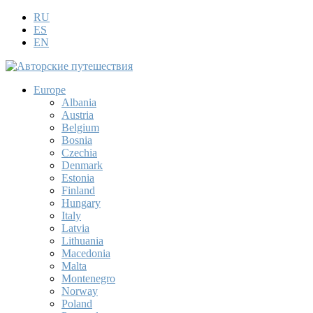
RU
ES
EN
Europe
Albania
Austria
Belgium
Bosnia
Czechia
Denmark
Estonia
Finland
Hungary
Italy
Latvia
Lithuania
Macedonia
Malta
Montenegro
Norway
Poland