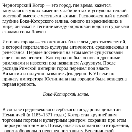
Черногорский Котор — это город, где время, кажется,
запуталось в узких каменных лабиринтах и уснуло на теплой
мостовой вместе с местными котами. Расположенный в самой
глубине Бока-Которского залива, одного из красивейших в
мире, он зажат в теснине между бирюзовой водой и суровыми
скалами горы Ловчен.
История города — это летопись более чем двух тысячелетий,
в которой переплелись культуры античности, средневековья и
ренессанса. Первые поселения на этом месте существовали
еще в эпоху неолита. Как город он был основан древними
римлянами и известен под названием Акрувиум. После
распада Римской империи город перешел под власть
Византии и получил название Декадерон. В VI веке по
приказу императора Юстиниана над городом была возведена
первая крепость.
Бока-Которский залив.
В составе средневекового сербского государства династии
Неманичей (в 1185–1371 годах) Котор стал крупнейшим
торговым портом и культурным центром, сохранив при этом
широкую автономию. Позже, опасаясь османского вторжения,
город добровольно перешел под защиту Венецианской