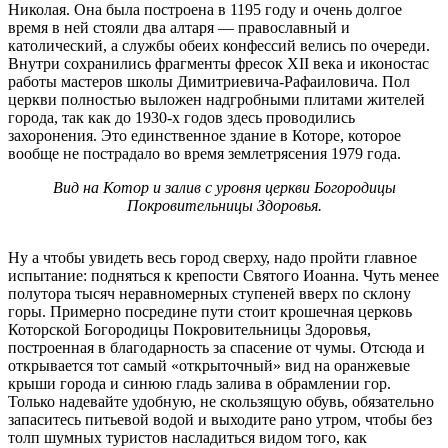
Николая. Она была построена в 1195 году и очень долгое
время в ней стояли два алтаря — православный и
католический, а службы обеих конфессий велись по очереди.
Внутри сохранились фрагменты фресок XII века и иконостас
работы мастеров школы Димитриевича-Рафаиловича. Пол
церкви полностью выложен надгробными плитами жителей
города, так как до 1930-х годов здесь проводились
захоронения. Это единственное здание в Которе, которое
вообще не пострадало во время землетрясения 1979 года.
Вид на Котор и залив с уровня церкви Богородицы
Покровительницы Здоровья.
Ну а чтобы увидеть весь город сверху, надо пройти главное
испытание: подняться к крепости Святого Иоанна. Чуть менее
полутора тысяч неравномерных ступеней вверх по склону
горы. Примерно посредине пути стоит крошечная церковь
Которской Богородицы Покровительницы Здоровья,
построенная в благодарность за спасение от чумы. Отсюда и
открывается тот самый «открыточный» вид на оранжевые
крыши города и синюю гладь залива в обрамлении гор.
Только надевайте удобную, не скользящую обувь, обязательно
запаситесь питьевой водой и выходите рано утром, чтобы без
толп шумных туристов насладиться видом того, как