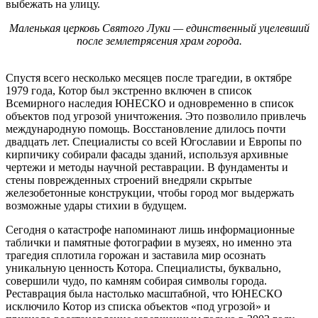
выбежать на улицу.
Маленькая церковь Святого Луки — единственный уцелевший
после землетрясения храм города.
Спустя всего несколько месяцев после трагедии, в октябре
1979 года, Котор был экстренно включен в список
Всемирного наследия ЮНЕСКО и одновременно в список
объектов под угрозой уничтожения. Это позволило привлечь
международную помощь. Восстановление длилось почти
двадцать лет. Специалисты со всей Югославии и Европы по
кирпичику собирали фасады зданий, используя архивные
чертежи и методы научной реставрации. В фундаменты и
стены поврежденных строений внедряли скрытые
железобетонные конструкции, чтобы город мог выдержать
возможные удары стихии в будущем.
Сегодня о катастрофе напоминают лишь информационные
таблички и памятные фотографии в музеях, но именно эта
трагедия сплотила горожан и заставила мир осознать
уникальную ценность Котора. Специалисты, буквально,
совершили чудо, по камням собирая символы города.
Реставрация была настолько масштабной, что ЮНЕСКО
исключило Котор из списка объектов «под угрозой» и