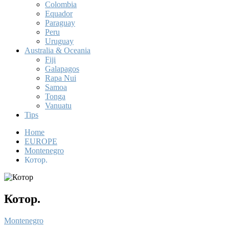
Colombia
Equador
Paraguay
Peru
Uruguay
Australia & Oceania
Fiji
Galapagos
Rapa Nui
Samoa
Tonga
Vanuatu
Tips
Home
EUROPE
Montenegro
Котор.
Котор.
Montenegro