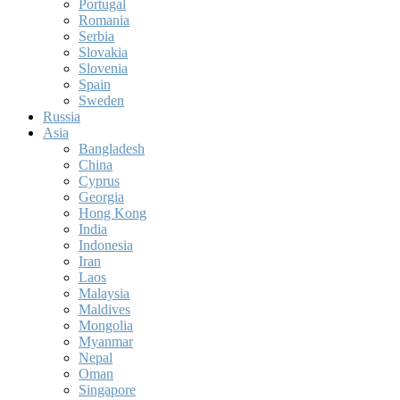
Portugal
Romania
Serbia
Slovakia
Slovenia
Spain
Sweden
Russia
Asia
Bangladesh
China
Cyprus
Georgia
Hong Kong
India
Indonesia
Iran
Laos
Malaysia
Maldives
Mongolia
Myanmar
Nepal
Oman
Singapore