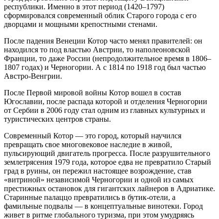
республики. Именно в этот период (1420–1797)
сформировался современный облик Старого города с его
дворцами и мощными крепостными стенами.
После падения Венеции Котор часто менял правителей: он
находился то под властью Австрии, то наполеоновской
Франции, то даже России (непродолжительное время в 1806–
1807 годах) и Черногории. А с 1814 по 1918 год был частью
Австро-Венгрии.
После Первой мировой войны Котор вошел в состав
Югославии, после распада которой и отделения Черногории
от Сербии в 2006 году стал одним из главных культурных и
туристических центров страны.
Современный Котор — это город, который научился
превращать свое многовековое наследие в живой,
пульсирующий двигатель прогресса. После разрушительного
землетрясения 1979 года, которое едва не превратило Старый
град в руины, он пережил настоящее возрождение, став
«витриной» независимой Черногории и одной из самых
престижных остановок для гигантских лайнеров в Адриатике.
Старинные палаццо превратились в бутик-отели, а
фамильные подвалы — в концептуальные винотеки. Город
живет в ритме глобального туризма, при этом умудряясь