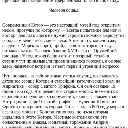
признало восстановление завершенным только в 2003 году.
Часовая башня.
Современный Котор — это настоящий музей под открытым
небом, прогулка по которому — всегда испытание для ног и
восторг для глаз. Здесь не нужно строить сложных маршрутов:
город сам ведет тебя сквозь века. А начинать, конечно же,
следует с Морских ворот, пройдя сквозь которые стразу
натыкаешься на Часовую башню XVII века на Оружейной
площади. У подножия башни стоит позорный столб, в
старину тут привязывали провинившихся горожан, а сейчас
здесь назначают встречи и пьют первый утренний эспрессо.
Чуть поодаль, за лабиринтами узеньких улиц, возвышается
духовное сердце Котора и старейший католический храм на
Адриатике – собор Святого Трифона. Он был освящен 19
июня 1166 года, что делает его старше многих знаменитых
европейских культовых сооружений, включая знаменитый
Нотр-Дам де Пари! Святой Трифон — мученик III века из
Фригии и покровитель города. По легенде, в 809 году моряки
везли его мощи из Константинополя, но из-за шторма
укрылись в бухте Котора. Местные жители сочли это
божественным знаком, и знатный горожанин Андрия
Сараценис выкупил мощи Святого, и они до сих пор хранятся