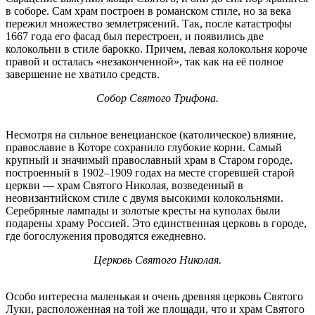
в соборе. Сам храм построен в романском стиле, но за века
пережил множество землетрясений. Так, после катастрофы
1667 года его фасад был перестроен, и появились две
колокольни в стиле барокко. Причем, левая колокольня короче
правой и осталась «незаконченной», так как на её полное
завершение не хватило средств.
Собор Святого Трифона.
Несмотря на сильное венецианское (католическое) влияние,
православие в Которе сохранило глубокие корни. Самый
крупный и значимый православный храм в Старом городе,
построенный в 1902–1909 годах на месте сгоревшей старой
церкви — храм Святого Николая, возведенный в
неовизантийском стиле с двумя высокими колокольнями.
Серебряные лампады и золотые кресты на куполах были
подарены храму Россией. Это единственная церковь в городе,
где богослужения проводятся ежедневно.
Церковь Святого Николая.
Особо интересна маленькая и очень древняя церковь Святого
Луки, расположенная на той же площади, что и храм Святого