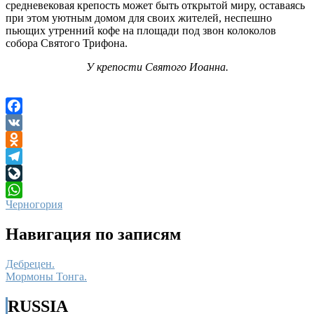
средневековая крепость может быть открытой миру, оставаясь
при этом уютным домом для своих жителей, неспешно
пьющих утренний кофе на площади под звон колоколов
собора Святого Трифона.
У крепости Святого Иоанна.
Facebook
VK
Odnoklassniki
Telegram
LiveJournal
Черногория
WhatsApp
Навигация по записям
Дебрецен.
Мормоны Тонга.
RUSSIA