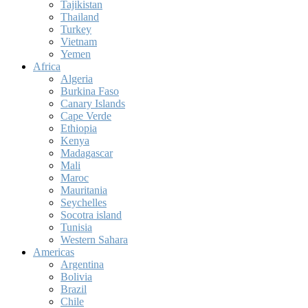
Tajikistan
Thailand
Turkey
Vietnam
Yemen
Africa
Algeria
Burkina Faso
Canary Islands
Cape Verde
Ethiopia
Kenya
Madagascar
Mali
Maroc
Mauritania
Seychelles
Socotra island
Tunisia
Western Sahara
Americas
Argentina
Bolivia
Brazil
Chile