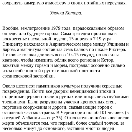
сохранять камерную атмосферу в своих потайных переулках.
Улочки Котора.
Вообще, землетрясение 1979 года, парадоксальным образом
определило будущее города. Сама трагедия произошла в
воскресенье пасхальной недели, 15 апреля в 7:19 утра.
Эпицентр находился в Адриатическом море между Улцинем и
Баром, а магнитуда составила семь баллов по шкале Рихтера.
Пиковые толчки длились всего 10–15 секунд, но их силы
хватило, чтобы изменить облик всего региона и Котор,
зажатый между горами и морем, пострадал особенно сильно
из-за особенностей грунта и высокой плотности
средневековой застройки.
Около шестисот памятников культуры получили серьезные
повреждения. Почти все дворцы венецианской эпохи и
старинные церкви стояли в руинах или покрылись глубокими
трещинами. Были разрушены участки крепостных стен,
портовые сооружения и дороги, связывающие город с
остальной частью страны. В Черногории погиб 101 человек (в
соседней Албании — еще 35). Относительно небольшое число
жертв объясняется тем, что первый, более слабый толчок, за
несколько минут до основного, заставил многих людей