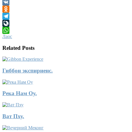
Facebook
VK
Odnoklassniki
Telegram
LiveJournal
Лаос
WhatsApp
Related Posts
Гиббон экспириенс.
Река Нам Оу.
Ват Пху.