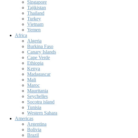
Singapore
Tajikistan
Thailand
Turkey
Vietnam
Yemen
Africa
Algeria
Burkina Faso
Canary Islands
Cape Verde
Ethiopia
Kenya
Madagascar
Mali
Maroc
Mauritania
Seychelles
Socotra island
Tunisia
Western Sahara
Americas
Argentina
Bolivia
Brazil