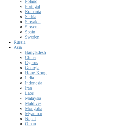
Poland
Portugal
Romania
Serbia
Slovakia
Slovenia
Spain
Sweden
Russia
Asia
Bangladesh
China
Cyprus
Georgia
Hong Kong
India
Indonesia
Iran
Laos
Malaysia
Maldives
Mongolia
Myanmar
Nepal
Oman