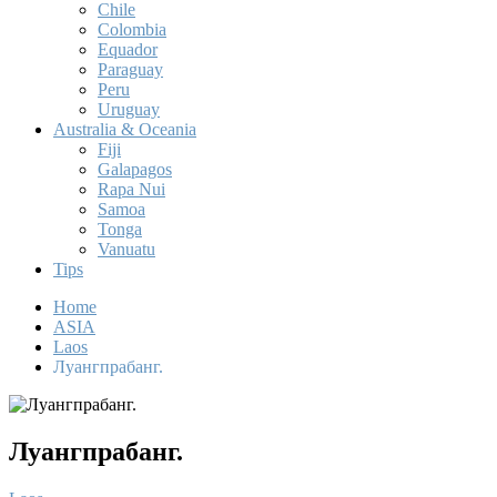
Chile
Colombia
Equador
Paraguay
Peru
Uruguay
Australia & Oceania
Fiji
Galapagos
Rapa Nui
Samoa
Tonga
Vanuatu
Tips
Home
ASIA
Laos
Луангпрабанг.
Луангпрабанг.