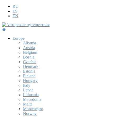
RU
ES
EN
Europe
Albania
Austria
Belgium
Bosnia
Czechia
Denmark
Estonia
Finland
Hungary
Italy
Latvia
Lithuania
Macedonia
Malta
Montenegro
Norway