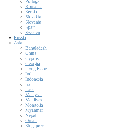
Portugal
Romania
Serbia
Slovakia
Slovenia
Spain
Sweden
Russia
Asia
Bangladesh
China
Cyprus
Georgia
Hong Kong
India
Indonesia
Iran
Laos
Malaysia
Maldives
Mongolia
Myanmar
Nepal
Oman
Singapore