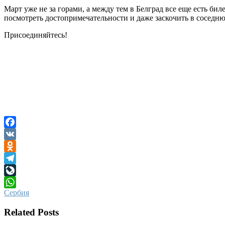
Март уже не за горами, а между тем в Белград все еще есть б
посмотреть достопримечательности и даже заскочить в соседню
Присоединяйтесь!
Facebook
VK
Odnoklassniki
Telegram
LiveJournal
Сербия
WhatsApp
Related Posts