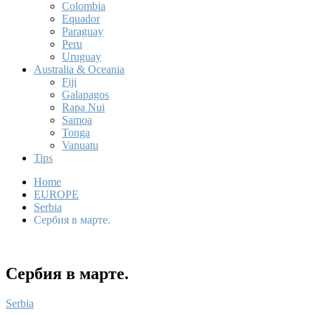
Colombia
Equador
Paraguay
Peru
Uruguay
Australia & Oceania
Fiji
Galapagos
Rapa Nui
Samoa
Tonga
Vanuatu
Tips
Home
EUROPE
Serbia
Сербия в марте.
Сербия в марте.
Serbia