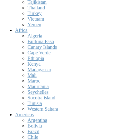
Tajikistan
Thailand
Turkey
Vietnam
Yemen
Africa
Algeria
Burkina Faso
Canary Islands
Cape Verde
Ethiopia
Kenya
Madagascar
Mali
Maroc
Mauritania
Seychelles
Socotra island
Tunisia
Western Sahara
Americas
Argentina
Bolivia
Brazil
Chile