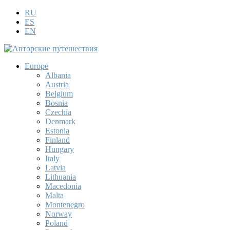
RU
ES
EN
Europe
Albania
Austria
Belgium
Bosnia
Czechia
Denmark
Estonia
Finland
Hungary
Italy
Latvia
Lithuania
Macedonia
Malta
Montenegro
Norway
Poland