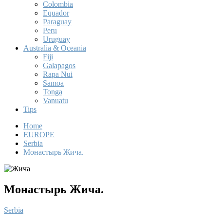
Colombia
Equador
Paraguay
Peru
Uruguay
Australia & Oceania
Fiji
Galapagos
Rapa Nui
Samoa
Tonga
Vanuatu
Tips
Home
EUROPE
Serbia
Монастырь Жича.
Монастырь Жича.
Serbia