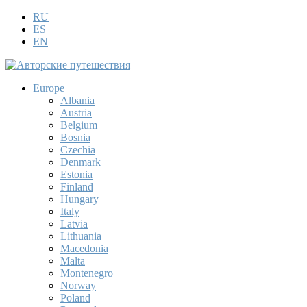
RU
ES
EN
Europe
Albania
Austria
Belgium
Bosnia
Czechia
Denmark
Estonia
Finland
Hungary
Italy
Latvia
Lithuania
Macedonia
Malta
Montenegro
Norway
Poland