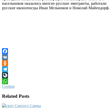
насельников оказались многие русские эмигранты, работали
русские иконописцы Иван Мельников и Николай Майендорф.
Facebook
VK
Odnoklassniki
Telegram
LiveJournal
Сербия
WhatsApp
Related Posts