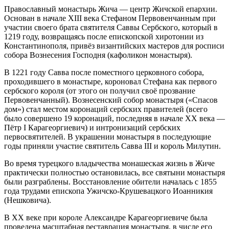
Православный монастырь Жича — центр Жичской епархии.
Основан в начале XIII века Стефаном Первовенчанным при
участии своего брата святителя Саввы Сербского, который в
1219 году, возвращаясь после епископской хиротонии из
Константинополя, привёз византийских мастеров для росписи
собора Вознесения Господня (кафоликон монастыря).
В 1221 году Савва после поместного церковного собора,
проходившего в монастыре, короновал Стефана как первого
сербского короля (от этого он получил своё прозвание
Первовенчанный). Вознесенский собор монастыря («Спасов
дом») стал местом коронаций сербских правителей (всего
было совершено 19 коронаций, последняя в начале XX века —
Пётр I Карагеоргиевич) и интронизаций сербских
первосвятителей. В украшении монастыря в последующие
годы приняли участие святитель Савва III и король Милутин.
Во время турецкого владычества монашеская жизнь в Жиче
практически полностью остановилась, все святыни монастыря
были разграблены. Восстановление обители началась с 1855
года трудами епископа Ужичско-Крушевацкого Иоанникия
(Нешковича).
В XX веке при короле Александре Карагеоргиевиче была
проведена масштабная реставрация монастыря, в числе его