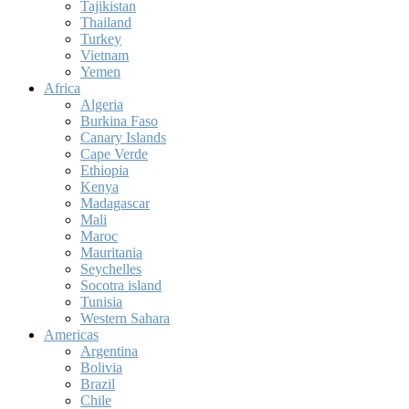
Tajikistan
Thailand
Turkey
Vietnam
Yemen
Africa
Algeria
Burkina Faso
Canary Islands
Cape Verde
Ethiopia
Kenya
Madagascar
Mali
Maroc
Mauritania
Seychelles
Socotra island
Tunisia
Western Sahara
Americas
Argentina
Bolivia
Brazil
Chile