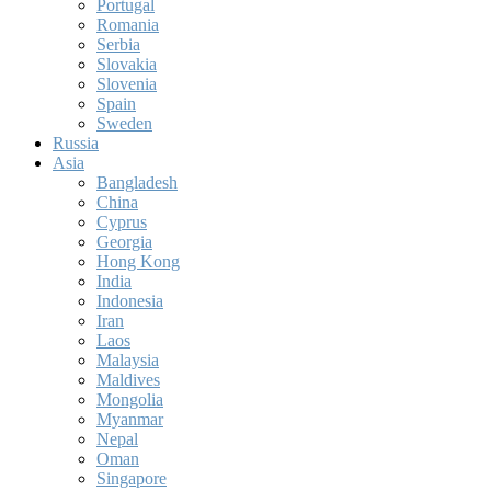
Portugal
Romania
Serbia
Slovakia
Slovenia
Spain
Sweden
Russia
Asia
Bangladesh
China
Cyprus
Georgia
Hong Kong
India
Indonesia
Iran
Laos
Malaysia
Maldives
Mongolia
Myanmar
Nepal
Oman
Singapore