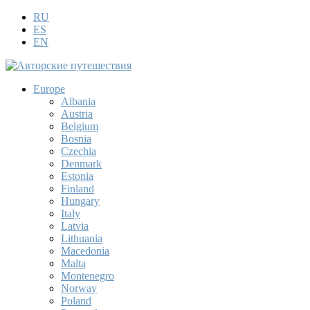
RU
ES
EN
Europe
Albania
Austria
Belgium
Bosnia
Czechia
Denmark
Estonia
Finland
Hungary
Italy
Latvia
Lithuania
Macedonia
Malta
Montenegro
Norway
Poland