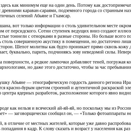
 здесь как минимум еще на один день. Потому как достопримеча
 древними караван-сараями, подземного города со странным наз
нтичных селений Абьяне и Гхамсар.
шана, вот только информации о столь удивительном месте окромя
ом от персидского. Сотни ступенек ведущих вниз создают иллюз
стые тоннели с отнорками в разные стороны. Но больше всего по
ь столь совершенную акустику в помещении, но достаточно лишь
 сторон. Шепот молитвы как будто проникает прямо сквозь кожу
ает, буквально, парить, подчиняясь зову неведомой силы. Неве
а поверхности, а редкие лампочки добавляют теней, погружая 
археологами, но даже этого достаточно, чтобы за час пребывани
вушку Абьяне — этнографическую гордость данного региона Ир
тся красно-бурым цветом строений и аутентичной раскраской э
го центра ядерных разработок, расположение которого явно вид
роде как нельзя и всяческий ай-яй-яй, но поскольку мы из Росси
ает» — заговорщически сообщил он, — «Только фотоаппараты не
, в отличие от местных жителей, которые уже давно распробова
попадания в кадр. К слову сказать и возраст у населения как ра