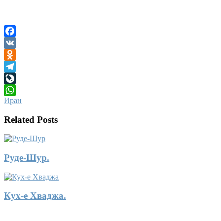
Facebook
VK
Odnoklassniki
Telegram
LiveJournal
Иран
WhatsApp
Related Posts
Руде-Шур.
Кух-е Хваджа.