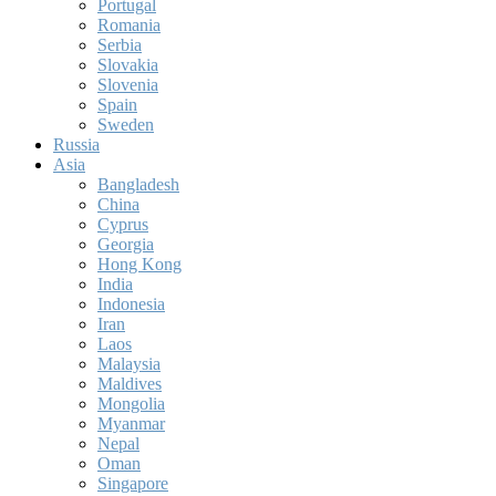
Portugal
Romania
Serbia
Slovakia
Slovenia
Spain
Sweden
Russia
Asia
Bangladesh
China
Cyprus
Georgia
Hong Kong
India
Indonesia
Iran
Laos
Malaysia
Maldives
Mongolia
Myanmar
Nepal
Oman
Singapore