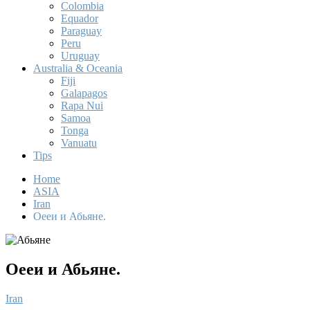
Colombia
Equador
Paraguay
Peru
Uruguay
Australia & Oceania
Fiji
Galapagos
Rapa Nui
Samoa
Tonga
Vanuatu
Tips
Home
ASIA
Iran
Оееи и Абьяне.
Оееи и Абьяне.
Iran