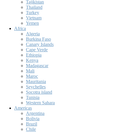
Tajikistan
Thailand
Turkey
Vietnam
Yemen
Africa
Algeria
Burkina Faso
Canary Islands
Cape Verde
Ethiopia
Kenya
Madagascar
Mali
Maroc
Mauritania
Seychelles
Socotra island
Tunisia
Western Sahara
Americas
Argentina
Bolivia
Brazil
Chile