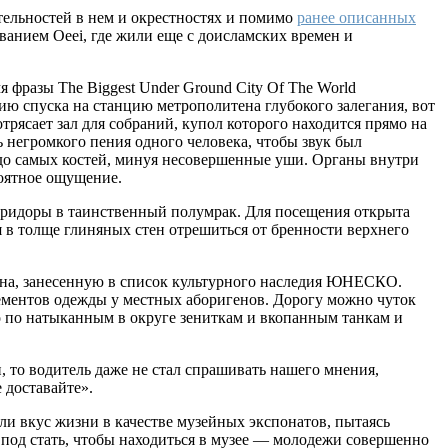
тельностей в нем и окрестностях и помимо
ранее описанных
ванием Oeei, где жили еще с доисламских времен и
 фразы The Biggest Under Ground City Of The World
ию спуска на станцию метрополитена глубокого залегания, вот
трясает зал для собраний, купол которого находится прямо на
 негромкого пения одного человека, чтобы звук был
 до самых костей, минуя несовершенные уши. Органы внутри
роятное ощущение.
коридоры в таинственный полумрак. Для посещения открыта
я в толще глиняных стен отрешиться от бренности верхнего
ана, занесенную в список культурного наследия ЮНЕСКО.
лементов одежды у местных аборигенов. Дорогу можно чуток
но по натыканным в округе зениткам и вкопанным танкам и
и, то водитель даже не стал спрашивать нашего мнения,
 доставайте».
ли вкус жизни в качестве музейных экспонатов, пытаясь
з под стать, чтобы находиться в музее — молодежи совершенно