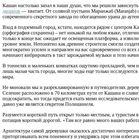
Кашан настолько запал в наши души, что мы решили зависнуть
дворцов
— хватает. От соляной пустыни Маранжаб (Maranjab) с
современного секретного завода по обогащению урана до ауте
Вход в подземный город, кстати, находится рядом с центром Ка
(орфография сохранена) – нет никакой на любом языке, отличн
только в конце вас ожидает не освещенная платформа, а извили
уровне земли. Непонятно как древние строители смогли создат
многократно усилен и направлен на вас одновременно со всех
начинают вибрировать в такт зарождаемой музыки и тело начин
В тоннелях и маленьких комнатках ощутимо прохладней, чем н
лишь малая часть города, многие ходы еще только исследуются 
мира.
Не миновали мы и разрекламированную в путеводителях дере
Селение расположено в 70 километрах пути от Кашана и слави
подсократить, но тогда придется ехать мимо исследовательско
давно уже является секретом Полишинеля.
Разумеется короткий путь открыт только местным, а туристам в
потащив короткой дорогой. «Там все равно много ваших работ
Архитектура самой деревушки оказалось достаточно интересной
приторговывать всем понемногу и умудряясь при этом избегать 