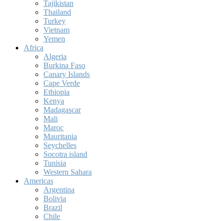
Tajikistan
Thailand
Turkey
Vietnam
Yemen
Africa
Algeria
Burkina Faso
Canary Islands
Cape Verde
Ethiopia
Kenya
Madagascar
Mali
Maroc
Mauritania
Seychelles
Socotra island
Tunisia
Western Sahara
Americas
Argentina
Bolivia
Brazil
Chile