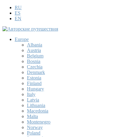
RU
ES
EN
Europe
Albania
Austria
Belgium
Bosnia
Czechia
Denmark
Estonia
Finland
Hungary
Italy
Latvia
Lithuania
Macedonia
Malta
Montenegro
Norway
Poland