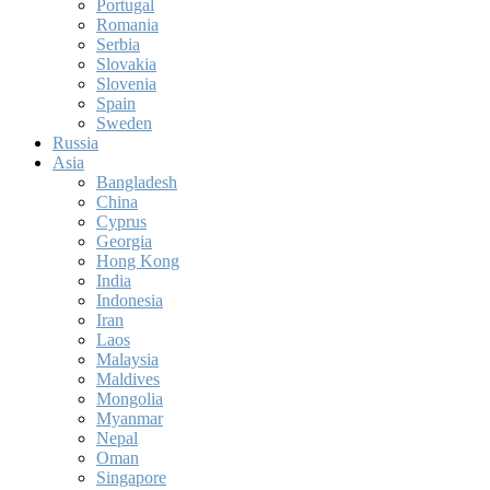
Portugal
Romania
Serbia
Slovakia
Slovenia
Spain
Sweden
Russia
Asia
Bangladesh
China
Cyprus
Georgia
Hong Kong
India
Indonesia
Iran
Laos
Malaysia
Maldives
Mongolia
Myanmar
Nepal
Oman
Singapore