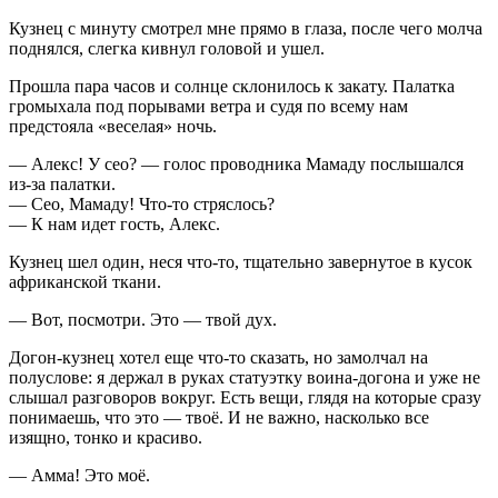
Кузнец с минуту смотрел мне прямо в глаза, после чего молча
поднялся, слегка кивнул головой и ушел.
Прошла пара часов и солнце склонилось к закату. Палатка
громыхала под порывами ветра и судя по всему нам
предстояла «веселая» ночь.
— Алекс! У сео? — голос проводника Мамаду послышался
из-за палатки.
— Сео, Мамаду! Что-то стряслось?
— К нам идет гость, Алекс.
Кузнец шел один, неся что-то, тщательно завернутое в кусок
африканской ткани.
— Вот, посмотри. Это — твой дух.
Догон-кузнец хотел еще что-то сказать, но замолчал на
полуслове: я держал в руках статуэтку воина-догона и уже не
слышал разговоров вокруг. Есть вещи, глядя на которые сразу
понимаешь, что это — твоё. И не важно, насколько все
изящно, тонко и красиво.
— Амма! Это моё.