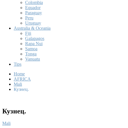
Colombia
Equador
Paraguay
Peru
Uruguay
Australia & Oceania
Fiji
Galapagos
Rapa Nui
Samoa
Tonga
Vanuatu
Tips
Home
AFRICA
Mali
Кузнец.
Кузнец.
Mali