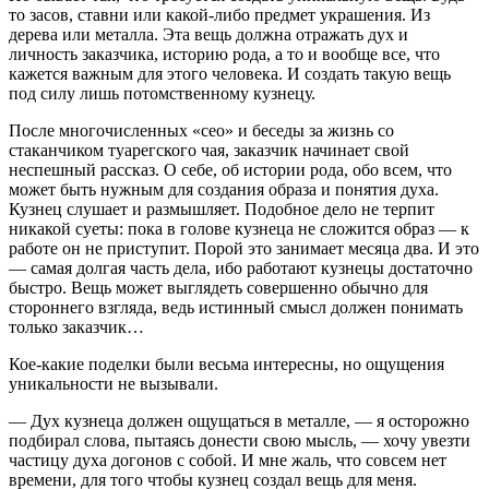
то засов, ставни или какой-либо предмет украшения. Из
дерева или металла. Эта вещь должна отражать дух и
личность заказчика, историю рода, а то и вообще все, что
кажется важным для этого человека. И создать такую вещь
под силу лишь потомственному кузнецу.
После многочисленных «сео» и беседы за жизнь со
стаканчиком туарегского чая, заказчик начинает свой
неспешный рассказ. О себе, об истории рода, обо всем, что
может быть нужным для создания образа и понятия духа.
Кузнец слушает и размышляет. Подобное дело не терпит
никакой суеты: пока в голове кузнеца не сложится образ — к
работе он не приступит. Порой это занимает месяца два. И это
— самая долгая часть дела, ибо работают кузнецы достаточно
быстро. Вещь может выглядеть совершенно обычно для
стороннего взгляда, ведь истинный смысл должен понимать
только заказчик…
Кое-какие поделки были весьма интересны, но ощущения
уникальности не вызывали.
— Дух кузнеца должен ощущаться в металле, — я осторожно
подбирал слова, пытаясь донести свою мысль, — хочу увезти
частицу духа догонов с собой. И мне жаль, что совсем нет
времени, для того чтобы кузнец создал вещь для меня.