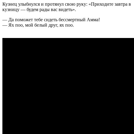
Кузнец улыбнулся и протянул свою руку: «Приходите завтра в
кузницу — будем рады вас видеть».
— Да поможет тебе сидеть бессмертный Амма!
— Ях поо, мой белый друг, ях поо.