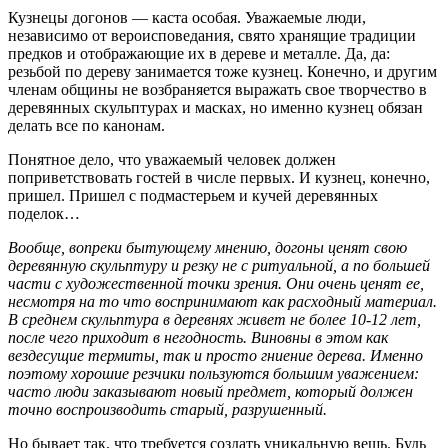
Кузнецы догонов — каста особая. Уважаемые люди,
независимо от вероисповедания, свято хранящие традиции
предков и отображающие их в дереве и металле. Да, да:
резьбой по дереву занимается тоже кузнец. Конечно, и другим
членам общины не возбраняется выражать свое творчество в
деревянных скульптурах и масках, но именно кузнец обязан
делать все по канонам.
Понятное дело, что уважаемый человек должен
поприветствовать гостей в числе первых. И кузнец, конечно,
пришел. Пришел с подмастерьем и кучей деревянных
поделок…
Вообще, вопреки бытующему мнению, догоны ценят свою
деревянную скульптуру и резку не с ритуальной, а по большей
части с художественной точки зрения. Они очень ценят ее,
несмотря на то что воспринимают как расходный материал.
В среднем скульптура в деревнях живет не более 10-12 лет,
после чего приходит в негодность. Виновны в этом как
вездесущие термиты, так и просто гниение дерева. Именно
поэтому хорошие резчики пользуются большим уважением:
часто люди заказывают новый предмет, который должен
точно воспроизводить старый, разрушенный.
Но бывает так, что требуется создать уникальную вещь. Будь