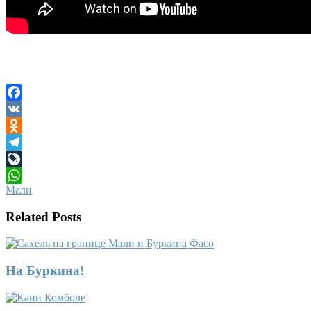
Facebook
VK
Odnoklassniki
Telegram
LiveJournal
Мали
WhatsApp
Related Posts
На Буркина!