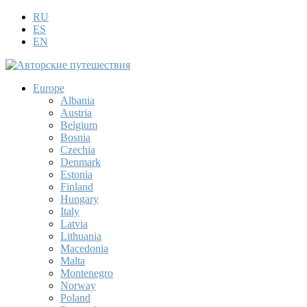
RU
ES
EN
Europe
Albania
Austria
Belgium
Bosnia
Czechia
Denmark
Estonia
Finland
Hungary
Italy
Latvia
Lithuania
Macedonia
Malta
Montenegro
Norway
Poland