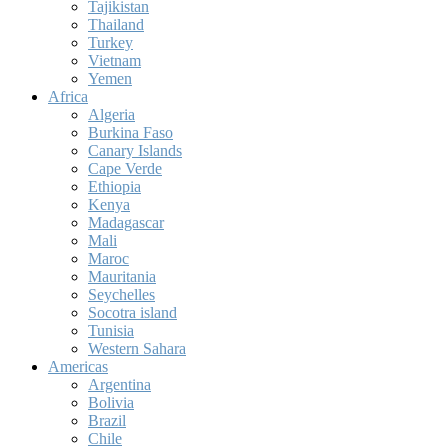
Tajikistan
Thailand
Turkey
Vietnam
Yemen
Africa
Algeria
Burkina Faso
Canary Islands
Cape Verde
Ethiopia
Kenya
Madagascar
Mali
Maroc
Mauritania
Seychelles
Socotra island
Tunisia
Western Sahara
Americas
Argentina
Bolivia
Brazil
Chile