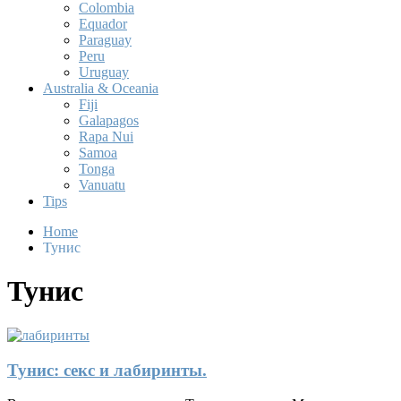
Colombia
Equador
Paraguay
Peru
Uruguay
Australia & Oceania
Fiji
Galapagos
Rapa Nui
Samoa
Tonga
Vanuatu
Tips
Home
Тунис
Тунис
Тунис: секс и лабиринты.