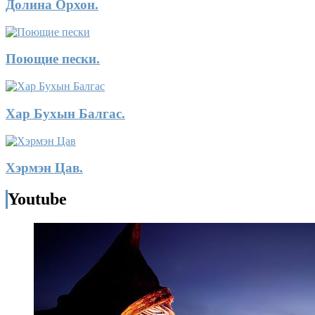
Долина Орхон.
Поющие пески.
Хар Бухын Балгас.
Хэрмэн Цав.
Youtube