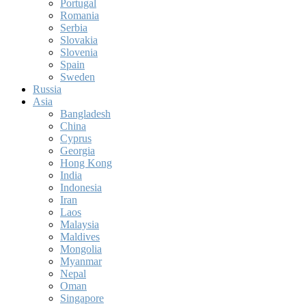
Portugal
Romania
Serbia
Slovakia
Slovenia
Spain
Sweden
Russia
Asia
Bangladesh
China
Cyprus
Georgia
Hong Kong
India
Indonesia
Iran
Laos
Malaysia
Maldives
Mongolia
Myanmar
Nepal
Oman
Singapore