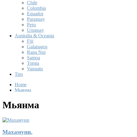
Chile
Colombia
Equador
Paraguay
Peru
Uruguay
Australia & Oceania
Fiji
Galapagos
Rapa Nui
Samoa
Tonga
Vanuatu
Tips
Home
Мьянма
Мьянма
Махамуни.