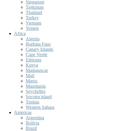
Singapore
Tajikistan
Thailand
Turkey
Vietnam
Yemen
Africa
Algeria
Burkina Faso
Canary Islands
Cape Verde
Ethiopia
Kenya
Madagascar
Mali
Maroc
Mauritania
Seychelles
Socotra island
Tunisia
Western Sahara
Americas
Argentina
Bolivia
Brazil