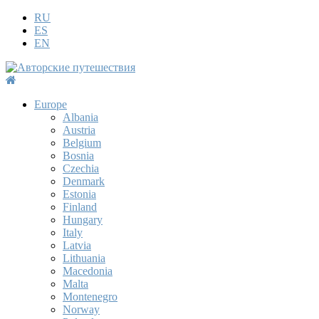
RU
ES
EN
Europe
Albania
Austria
Belgium
Bosnia
Czechia
Denmark
Estonia
Finland
Hungary
Italy
Latvia
Lithuania
Macedonia
Malta
Montenegro
Norway