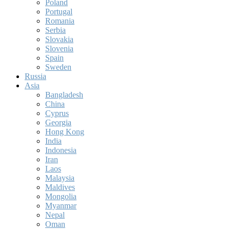
Poland
Portugal
Romania
Serbia
Slovakia
Slovenia
Spain
Sweden
Russia
Asia
Bangladesh
China
Cyprus
Georgia
Hong Kong
India
Indonesia
Iran
Laos
Malaysia
Maldives
Mongolia
Myanmar
Nepal
Oman