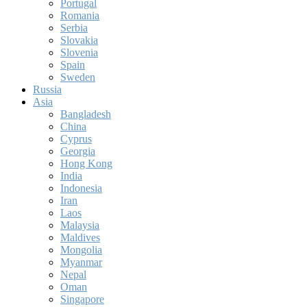
Portugal
Romania
Serbia
Slovakia
Slovenia
Spain
Sweden
Russia
Asia
Bangladesh
China
Cyprus
Georgia
Hong Kong
India
Indonesia
Iran
Laos
Malaysia
Maldives
Mongolia
Myanmar
Nepal
Oman
Singapore