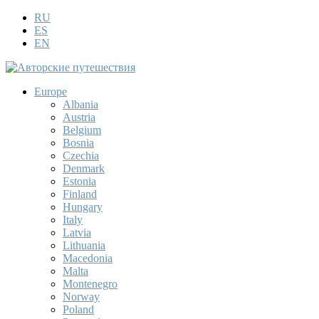
RU
ES
EN
Europe
Albania
Austria
Belgium
Bosnia
Czechia
Denmark
Estonia
Finland
Hungary
Italy
Latvia
Lithuania
Macedonia
Malta
Montenegro
Norway
Poland