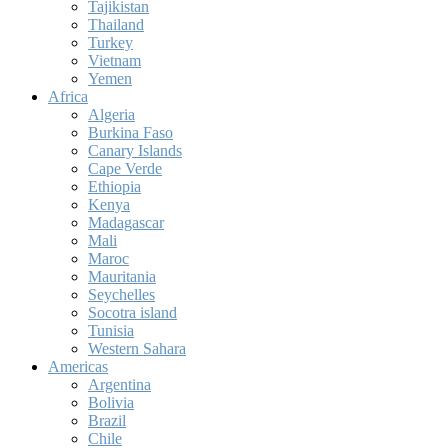
Tajikistan
Thailand
Turkey
Vietnam
Yemen
Africa
Algeria
Burkina Faso
Canary Islands
Cape Verde
Ethiopia
Kenya
Madagascar
Mali
Maroc
Mauritania
Seychelles
Socotra island
Tunisia
Western Sahara
Americas
Argentina
Bolivia
Brazil
Chile