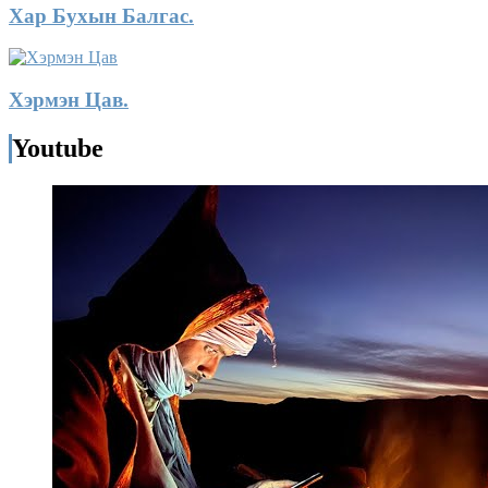
Хар Бухын Балгас.
Хэрмэн Цав.
Youtube