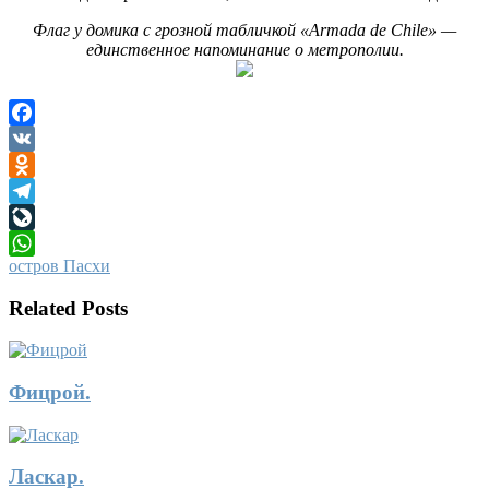
Флаг у домика с грозной табличкой «Armada de Chile» —
единственное напоминание о метрополии.
Facebook
VK
Odnoklassniki
Telegram
LiveJournal
остров Пасхи
WhatsApp
Related Posts
Фицрой.
Ласкар.