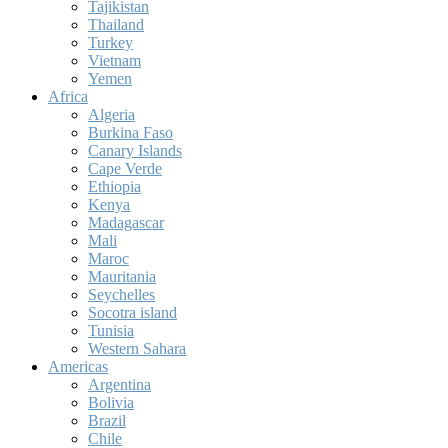
Tajikistan
Thailand
Turkey
Vietnam
Yemen
Africa
Algeria
Burkina Faso
Canary Islands
Cape Verde
Ethiopia
Kenya
Madagascar
Mali
Maroc
Mauritania
Seychelles
Socotra island
Tunisia
Western Sahara
Americas
Argentina
Bolivia
Brazil
Chile