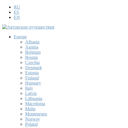
RU
ES
EN
Europe
Albania
Austria
Belgium
Bosnia
Czechia
Denmark
Estonia
Finland
Hungary
Italy
Latvia
Lithuania
Macedonia
Malta
Montenegro
Norway
Poland