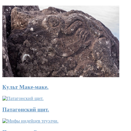
Культ Маке-маке.
Патагонский щит.