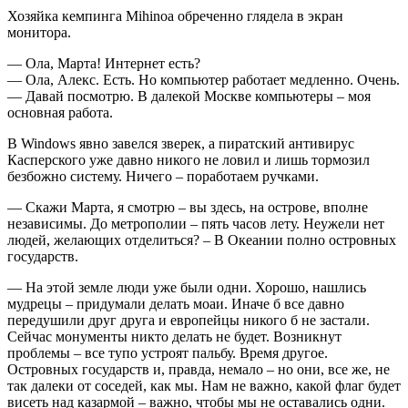
Хозяйка кемпинга Mihinoa обреченно глядела в экран
монитора.
— Ола, Марта! Интернет есть?
— Ола, Алекс. Есть. Но компьютер работает медленно. Очень.
— Давай посмотрю. В далекой Москве компьютеры – моя
основная работа.
В Windows явно завелся зверек, а пиратский антивирус
Касперского уже давно никого не ловил и лишь тормозил
безбожно систему. Ничего – поработаем ручками.
— Скажи Марта, я смотрю – вы здесь, на острове, вполне
независимы. До метрополии – пять часов лету. Неужели нет
людей, желающих отделиться? – В Океании полно островных
государств.
— На этой земле люди уже были одни. Хорошо, нашлись
мудрецы – придумали делать моаи. Иначе б все давно
передушили друг друга и европейцы никого б не застали.
Сейчас монументы никто делать не будет. Возникнут
проблемы – все тупо устроят пальбу. Время другое.
Островных государств и, правда, немало – но они, все же, не
так далеки от соседей, как мы. Нам не важно, какой флаг будет
висеть над казармой – важно, чтобы мы не оставались одни.