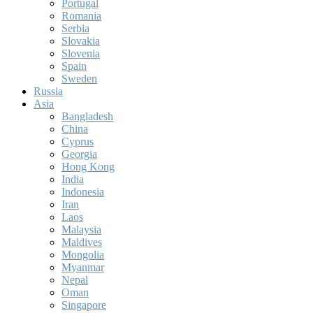
Portugal
Romania
Serbia
Slovakia
Slovenia
Spain
Sweden
Russia
Asia
Bangladesh
China
Cyprus
Georgia
Hong Kong
India
Indonesia
Iran
Laos
Malaysia
Maldives
Mongolia
Myanmar
Nepal
Oman
Singapore