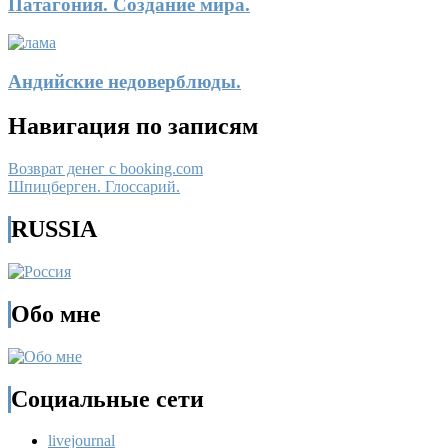
Патагония. Создание мира.
Андийские недоверблюды.
Навигация по записям
Возврат денег с booking.com
Шпицберген. Глоссарий.
RUSSIA
Обо мне
Социальные сети
livejournal