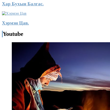
Хар Бухын Балгас.
Хэрмэн Цав.
Youtube