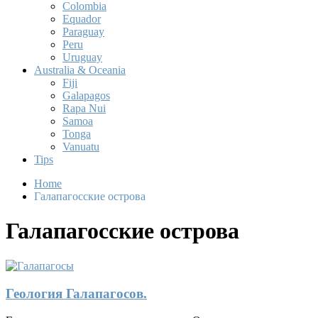
Colombia
Equador
Paraguay
Peru
Uruguay
Australia & Oceania
Fiji
Galapagos
Rapa Nui
Samoa
Tonga
Vanuatu
Tips
Home
Галапагосские острова
Галапагосские острова
Геология Галапагосов.