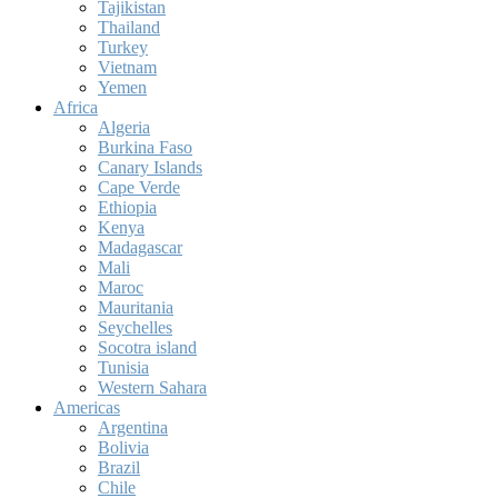
Tajikistan
Thailand
Turkey
Vietnam
Yemen
Africa
Algeria
Burkina Faso
Canary Islands
Cape Verde
Ethiopia
Kenya
Madagascar
Mali
Maroc
Mauritania
Seychelles
Socotra island
Tunisia
Western Sahara
Americas
Argentina
Bolivia
Brazil
Chile