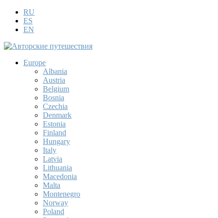
RU
ES
EN
Europe
Albania
Austria
Belgium
Bosnia
Czechia
Denmark
Estonia
Finland
Hungary
Italy
Latvia
Lithuania
Macedonia
Malta
Montenegro
Norway
Poland