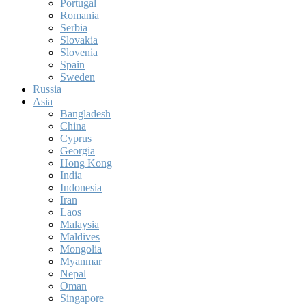
Portugal
Romania
Serbia
Slovakia
Slovenia
Spain
Sweden
Russia
Asia
Bangladesh
China
Cyprus
Georgia
Hong Kong
India
Indonesia
Iran
Laos
Malaysia
Maldives
Mongolia
Myanmar
Nepal
Oman
Singapore