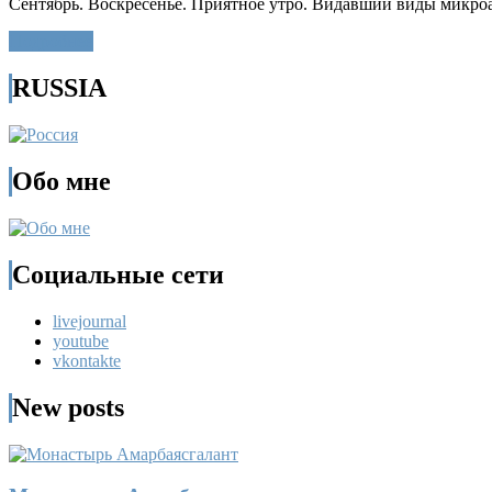
Сентябрь. Воскресенье. Приятное утро. Видавший виды микроа
Подробнее
RUSSIA
Обо мне
Социальные сети
livejournal
youtube
vkontakte
New posts