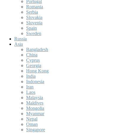
Portugal
Romania
Serbia
Slovakia
Slovenia
Spain
Sweden
Russia
Asia
Bangladesh
China
Cyprus
Georgia
Hong Kong
India
Indonesia
Iran
Laos
Malaysia
Maldives
Mongolia
Myanmar
Nepal
Oman
Singapore