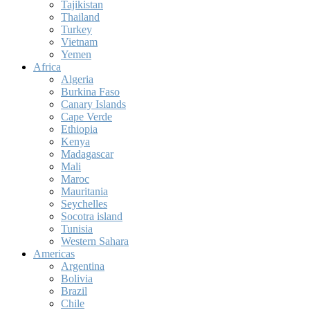
Tajikistan
Thailand
Turkey
Vietnam
Yemen
Africa
Algeria
Burkina Faso
Canary Islands
Cape Verde
Ethiopia
Kenya
Madagascar
Mali
Maroc
Mauritania
Seychelles
Socotra island
Tunisia
Western Sahara
Americas
Argentina
Bolivia
Brazil
Chile