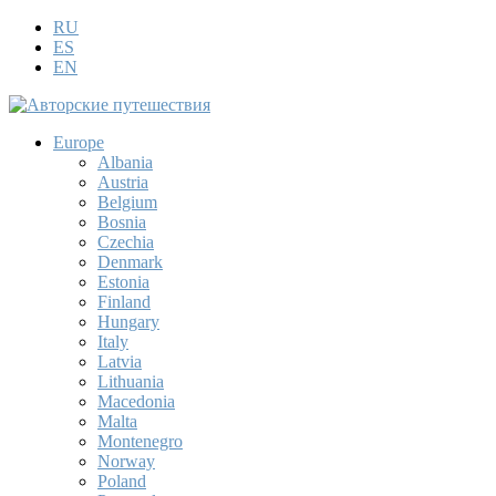
RU
ES
EN
Europe
Albania
Austria
Belgium
Bosnia
Czechia
Denmark
Estonia
Finland
Hungary
Italy
Latvia
Lithuania
Macedonia
Malta
Montenegro
Norway
Poland