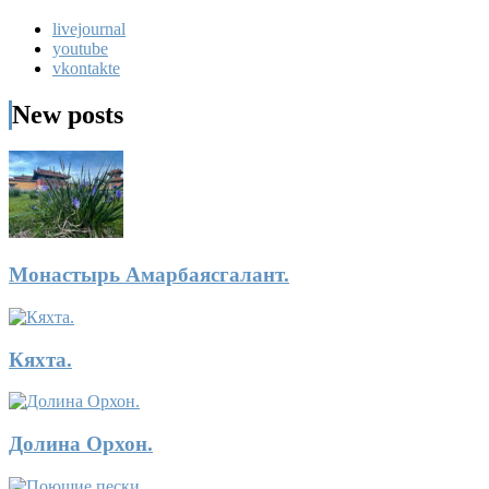
livejournal
youtube
vkontakte
New posts
Монастырь Амарбаясгалант.
Кяхта.
Долина Орхон.