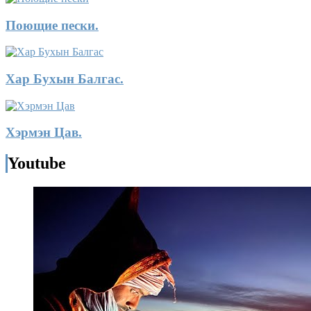
Поющие пески.
Хар Бухын Балгас.
Хэрмэн Цав.
Youtube