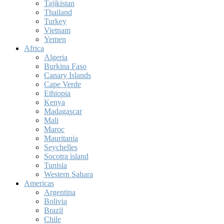
Tajikistan
Thailand
Turkey
Vietnam
Yemen
Africa
Algeria
Burkina Faso
Canary Islands
Cape Verde
Ethiopia
Kenya
Madagascar
Mali
Maroc
Mauritania
Seychelles
Socotra island
Tunisia
Western Sahara
Americas
Argentina
Bolivia
Brazil
Chile