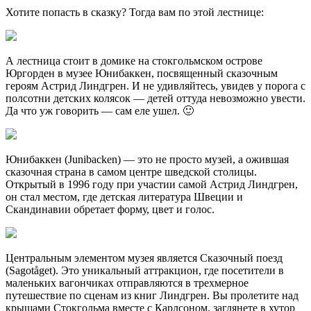
Хотите попасть в сказку? Тогда вам по этой лестнице:
А лестница стоит в домике на стокгольмском острове
Юргорден в музее Юнибаккен, посвященный сказочным
героям Астрид Линдгрен. И не удивляйтесь, увидев у порога с
полсотни детских колясок — детей оттуда невозможно увести.
Да что уж говорить — сам еле ушел. 🙂
Юнибаккен (Junibacken) — это не просто музей, а ожившая
сказочная страна в самом центре шведской столицы.
Открытый в 1996 году при участии самой Астрид Линдгрен,
он стал местом, где детская литература Швеции и
Скандинавии обретает форму, цвет и голос.
Центральным элементом музея является Сказочный поезд
(Sagotåget). Это уникальный аттракцион, где посетители в
маленьких вагончиках отправляются в трехмерное
путешествие по сценам из книг Линдгрен. Вы пролетите над
крышами Стокгольма вместе с Карлсоном, заглянете в хутор