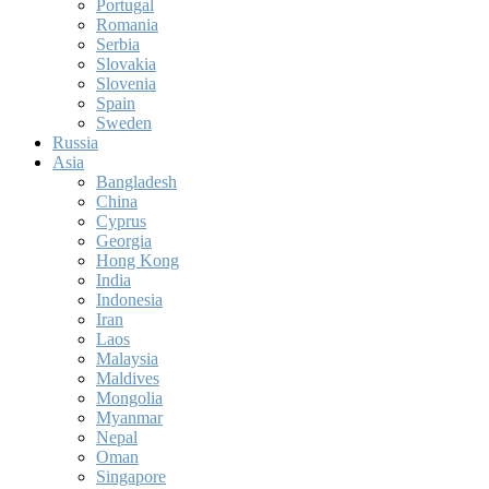
Portugal
Romania
Serbia
Slovakia
Slovenia
Spain
Sweden
Russia
Asia
Bangladesh
China
Cyprus
Georgia
Hong Kong
India
Indonesia
Iran
Laos
Malaysia
Maldives
Mongolia
Myanmar
Nepal
Oman
Singapore