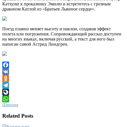
Катхульт к проказнику Эмилю и встретитесь с грозным
драконом Катлой из «Братьев Львиное сердце».
Поезд плавно меняет высоту и наклон, создавая эффект
полета или погружения. Сопровождающий рассказ доступен
на многих языках, включая русский, а текст для него был
написан самой Астрид Линдгрен.
Facebook
VK
Odnoklassniki
Telegram
LiveJournal
Швеция
WhatsApp
Related Posts