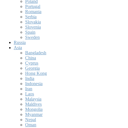
Poland
Portugal
Romania
Serbia
Slovakia
Slovenia
Spain
Sweden
Russia
Asia
Bangladesh
China
Cyprus
Georgia
Hong Kong
India
Indonesia
Iran
Laos
Malaysia
Maldives
Mongolia
Myanmar
Nepal
Oman