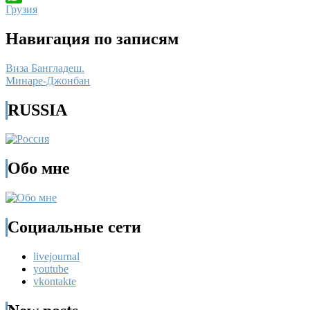
Грузия
WhatsApp
Навигация по записям
Виза Бангладеш.
Минаре-Джонбан
RUSSIA
Обо мне
Социальные сети
livejournal
youtube
vkontakte