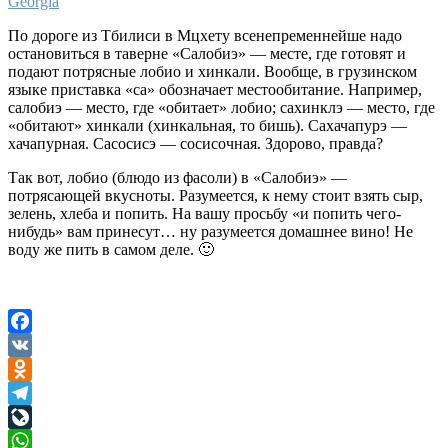
Georgia
По дороге из Тбилиси в Мцхету всенепременнейше надо
остановиться в таверне «Салобиэ» — месте, где готовят и
подают потрясные лобио и хинкали. Вообще, в грузинском
языке приставка «са» обозначает местообитание. Например,
салобиэ — место, где «обитает» лобио; сахинклэ — место, где
«обитают» хинкали (хинкальная, то бишь). Сахачапурэ —
хачапурная. Сасосисэ — сосисочная. Здорово, правда?
Так вот, лобио (блюдо из фасоли) в «Салобиэ» —
потрясающей вкусноты. Разумеется, к нему стоит взять сыр,
зелень, хлеба и попить. На вашу просьбу «и попить чего-
нибудь» вам принесут… ну разумеется домашнее вино! Не
воду же пить в самом деле. 🙂
Facebook
VK
Odnoklassniki
Telegram
LiveJournal