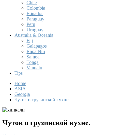
Chile
Colombia
Equador
Paraguay
Peru
Uruguay
Australia & Oceania
Fiji
Galapagos
Rapa Nui
Samoa
Tonga
Vanuatu
Tips
Home
ASIA
Georgia
Чуток о грузинской кухне.
Чуток о грузинской кухне.