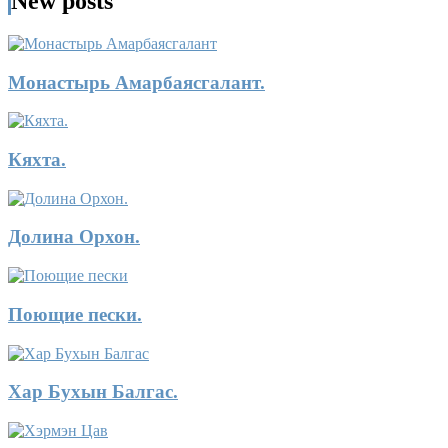
New posts
Монастырь Амарбаясгалант.
Кяхта.
Долина Орхон.
Поющие пески.
Хар Бухын Балгас.