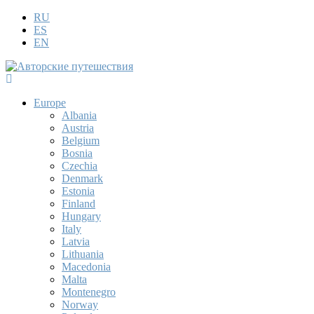
RU
ES
EN
Europe
Albania
Austria
Belgium
Bosnia
Czechia
Denmark
Estonia
Finland
Hungary
Italy
Latvia
Lithuania
Macedonia
Malta
Montenegro
Norway