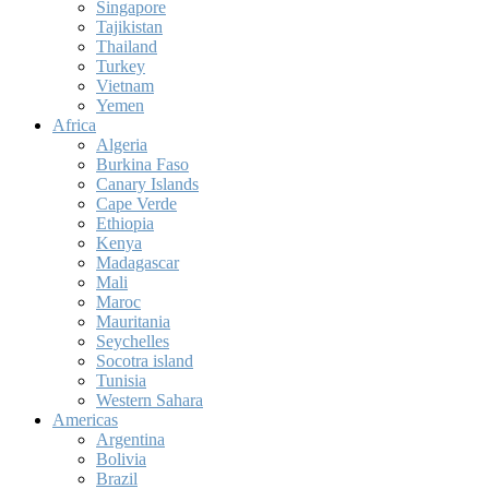
Singapore
Tajikistan
Thailand
Turkey
Vietnam
Yemen
Africa
Algeria
Burkina Faso
Canary Islands
Cape Verde
Ethiopia
Kenya
Madagascar
Mali
Maroc
Mauritania
Seychelles
Socotra island
Tunisia
Western Sahara
Americas
Argentina
Bolivia
Brazil