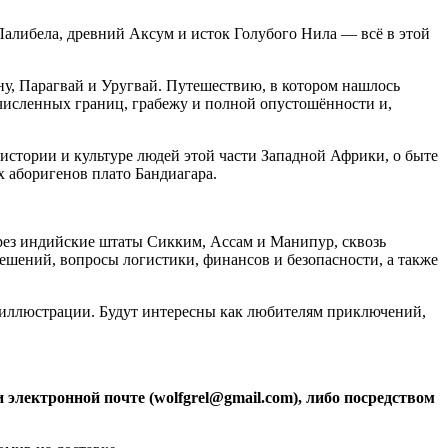
Лалибела, древний Аксум и исток Голубого Нила — всё в этой
у, Парагвай и Уругвай. Путешествию, в котором нашлось
численных границ, грабежу и полной опустошённости и,
истории и культуре людей этой части Западной Африки, о быте
 аборигенов плато Бандиагара.
рез индийские штаты Сикким, Ассам и Манипур, сквозь
шений, вопросы логистики, финансов и безопасности, а также
и иллюстрации. Будут интересны как любителям приключений,
электронной почте (wolfgrel@gmail.com), либо посредством