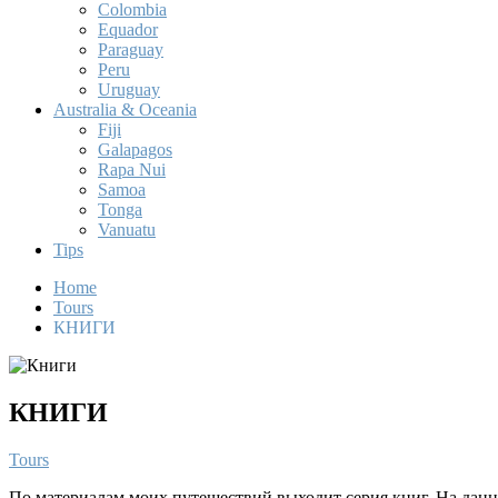
Colombia
Equador
Paraguay
Peru
Uruguay
Australia & Oceania
Fiji
Galapagos
Rapa Nui
Samoa
Tonga
Vanuatu
Tips
Home
Tours
КНИГИ
КНИГИ
Tours
По материалам моих путешествий выходит серия книг. На дан