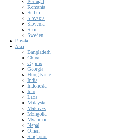
Portugal
Romania
Serbia
Slovakia
Slovenia
Spain
Sweden
Russia
Asia
Bangladesh
China
Cyprus
Georgia
Hong Kong
India
Indonesia
Iran
Laos
Malaysia
Maldives
Mongolia
Myanmar
Nepal
Oman
Singapore