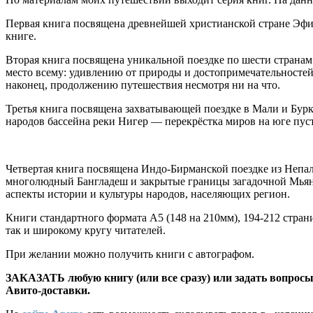
Первая книга посвящена древнейшей христианской стране Эфио
книге.
Вторая книга посвящена уникальной поездке по шести страна
место всему: удивлению от природы и достопримечательносте
наконец, продолжению путешествия несмотря ни на что.
Третья книга посвящена захватывающей поездке в Мали и Бурк
народов бассейна реки Нигер — перекрёстка миров на юге пус
Четвертая книга посвящена Индо-Бирманской поездке из Непал
многолюдный Бангладеш и закрытые границы загадочной Мьянмы
аспекты истории и культуры народов, населяющих регион.
Книги стандартного формата А5 (148 на 210мм), 194-212 стра
так и широкому кругу читателей.
При желании можно получить книги с автографом.
ЗАКАЗАТЬ любую книгу (или все сразу) или задать вопросы 
Авито-доставки.