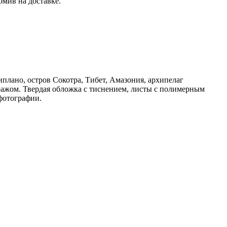
омив на доставке.
плано, остров Сокотра, Тибет, Амазония, архипелаг
ражом. Твердая обложка с тиснением, листы с полимерным
фотографии.