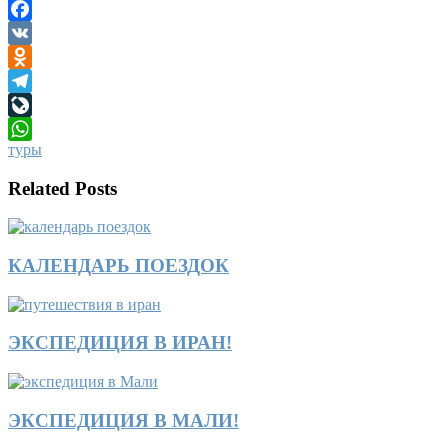
Facebook
VK
Odnoklassniki
Telegram
LiveJournal
туры
WhatsApp
Related Posts
КАЛЕНДАРЬ ПОЕЗДОК
ЭКСПЕДИЦИЯ В ИРАН!
ЭКСПЕДИЦИЯ В МАЛИ!