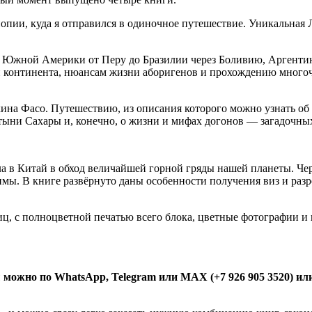
пии, куда я отправился в одиночное путешествие. Уникальная 
м Южной Америки от Перу до Бразилии через Боливию, Аргентин
й континента, нюансам жизни аборигенов и прохождению много
ина Фасо. Путешествию, из описания которого можно узнать об 
тыни Сахары и, конечно, о жизни и мифах догонов — загадочных
а в Китай в обход величайшей горной гряды нашей планеты. Че
. В книге развёрнуто даны особенности получения виз и разре
ниц, с полноцветной печатью всего блока, цветные фотографии 
можно по WhatsApp, Telegram или MAX (+7 926 905 3520) или 