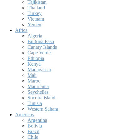
Tajikistan
Thailand
Turkey
Vietnam
Yemen
Africa
Algeria
Burkina Faso
Canary Islands
Cape Verde
Ethiopia
Kenya
Madagascar
Mali
Maroc
Mauritania
Seychelles
Socotra island
Tunisia
Western Sahara
Americas
Argentina
Bolivia
Brazil
Chile