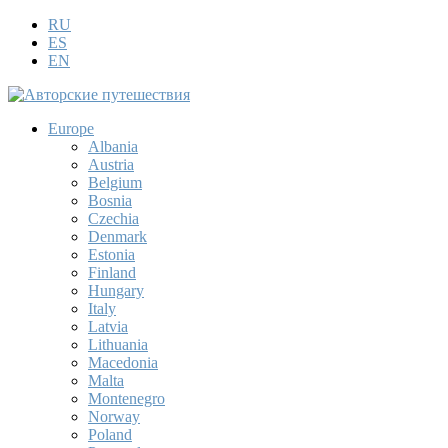
RU
ES
EN
Europe
Albania
Austria
Belgium
Bosnia
Czechia
Denmark
Estonia
Finland
Hungary
Italy
Latvia
Lithuania
Macedonia
Malta
Montenegro
Norway
Poland