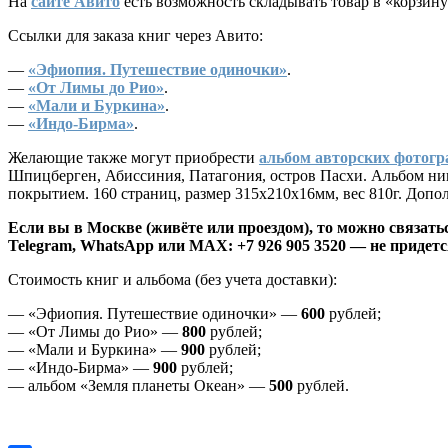
На
сайте Авито
есть возможность складывать товар в «корзину
Ссылки для заказа книг через Авито:
—
«Эфиопия. Путешествие одиночки»
.
—
«От Лимы до Рио»
.
—
«Мали и Буркина»
.
—
«Индо-Бирма»
.
Желающие также могут приобрести
альбом авторских фотогр
Шпицберген, Абиссиния, Патагония, остров Пасхи. Альбом ни
покрытием. 160 страниц, размер 315х210х16мм, вес 810г. Доп
Если вы в Москве (живёте или проездом), то можно связать
Telegram, WhatsApp или MAX: +7 926 905 3520 — не придетс
Стоимость книг и альбома (без учета доставки):
— «Эфиопия. Путешествие одиночки» —
600
рублей;
— «От Лимы до Рио» —
800
рублей;
— «Мали и Буркина» —
900
рублей;
— «Индо-Бирма» —
900
рублей;
— альбом «Земля планеты Океан» —
500
рублей.