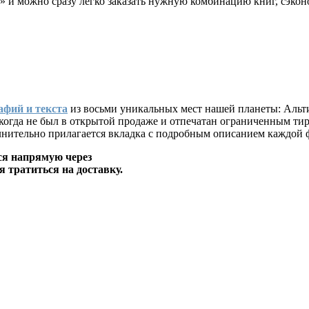
» и можно сразу легко заказать нужную комбинацию книг, сэкон
афий и текста
из восьми уникальных мест нашей планеты: Альти
когда не был в открытой продаже и отпечатан ограниченным ти
олнительно прилагается вкладка с подробным описанием каждой 
ся напрямую через
я тратиться на доставку.